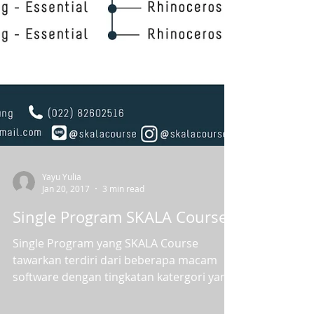
Yayu Yulia
Jan 20, 2017
3 min read
Single Program SKALA Course