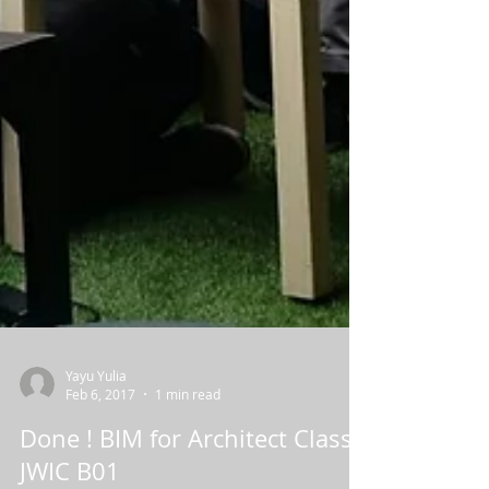
Yayu Yulia
Feb 6, 2017
1 min read
Done ! BIM for Architect Class -