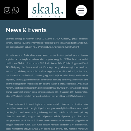
News & Events
Selamat datang di halaman News & Events SKALA Academy, pusat informasi
terbaru seputar Building Information Modeling (BIM), pelatihan digital arsitektur,
dan perkembangan industri AEC (Architecture, Engineering, Construction).
Di halaman ini, Anda akan menemukan berita terkini, jadwal acara, liputan
kegiatan, serta insight mendalam dari program unggulan SKALA Academy, mulai
dari kursus BIM Archicad, kursus BIM Revit, kursus BIM Collab, hingga sertifikasi
SKK BIM yang diakui secara nasional. Kami juga menghadirkan rangkuman seminar,
workshop, talkshow, serta kolaborasi strategis bersama mitra industri, universitas,
dan komunitas profesional. Konten yang kami sajikan tidak hanya melaporkan
kegiatan, tetapi juga memberikan pemahaman tentang pentingnya sertifikasi BIM
dalam meningkatkan kredibilitas dan peluang karier di dunia konstruksi. Anda akan
menemukan tips persiapan ujian, penjelasan standar SKKNI BIM, serta cerita sukses
alumni yang telah meraih posisi strategis sebagai BIM Manager, BIM Coordinator,
atau BIM Modeler setelah mengikuti pelatihan dan sertifikasi di SKALA Academy.
Melalui halaman ini, kami ingin membantu arsitek, insinyur, kontraktor, dan
mahasiswa untuk selalu mengikuti perkembangan tren digitalisasi konstruksi. Kami
membagikan pembaruan tentang teknologi terbaru, praktik terbaik, serta peluang
bisnis dan networking yang muncul dari penerapan BIM di proyek nyata. Ikuti terus
setiap pembaruan di News & Events untuk mendapatkan informasi yang relevan
dengan kebutuhan Anda. Baik Anda sedang mencari pelatihan BIM bersertifikat,
ingin mengetahui jadwal kursus BIM online dan offline, atau tertarik mengikuti