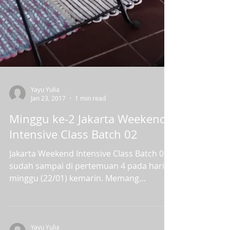
Yayu Yulia
Jan 23, 2017
1 min read
Minggu ke-2 Jakarta Weekend
Intensive Class Batch 02
Jakarta Weekend Intensive Class Batch 01
sudah sampai di pertemuan 4 pada hari
minggu (22/01) kemarin. Memang