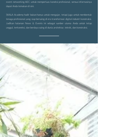
event networking AEC untuk memperluas koneksi profesional, semua informasinya
dapat Anda temukan di sini.
SKALA Academy hadir bukan hanya untuk mengajar, tetapi juga untuk membentuk
tenaga profesional yang siap bersaing di era transformasi digital industri konstruksi.
Jadikan halaman News & Events ini sebagai sumber utama Anda untuk tetap
unggul, terkoneksi, dan berdaya saing di dunia arsitektur, teknik, dan konstruksi.