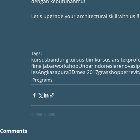
dengan kebutuhanmu!
Let's upgrade your architectural skill with us !!
Tags:
kursus
bandung
kursus bim
kursus arsitek
prof
fima jabar
workshop
Unpar
indonesia
renovasi
p
les
Angkasapura
3D
mea 2017
grasshopper
revit
Programs
Comments