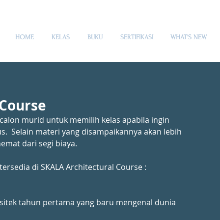
HOME
KELAS
BUKU
SERTIFIKASI
WHAT'S NEW
Course
lon murid untuk memilih kelas apabila ingin 
us.  Selain materi yang disampaikannya akan lebih 
emat dari segi biaya.
rsedia di SKALA Architectural Course :
sitek tahun pertama yang baru mengenal dunia 