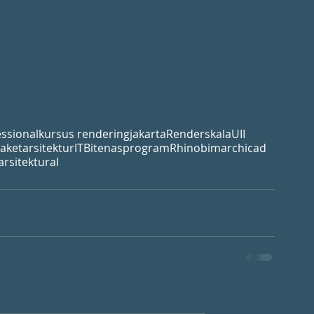
essional
kursus rendering
jakarta
Render
skala
UII
aket
arsitektur
ITB
itenas
program
Rhino
bim
archicad
arsitektural