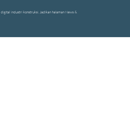
digital industri konstruksi. Jadikan halaman News &
rsitek di Bandung dan Jakarta 3D Rendering BIM Archicad Rhinoceros Les