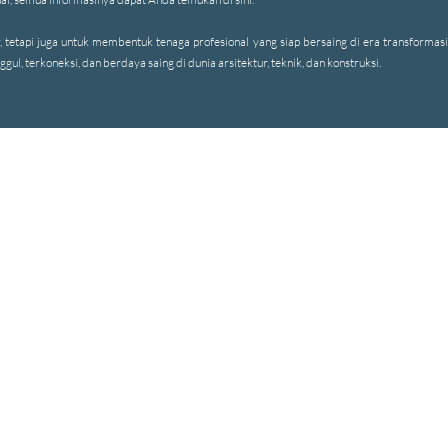
tapi juga untuk membentuk tenaga profesional yang siap bersaing di era transformasi 
ul, terkoneksi, dan berdaya saing di dunia arsitektur, teknik, dan konstruksi.
Kursus A