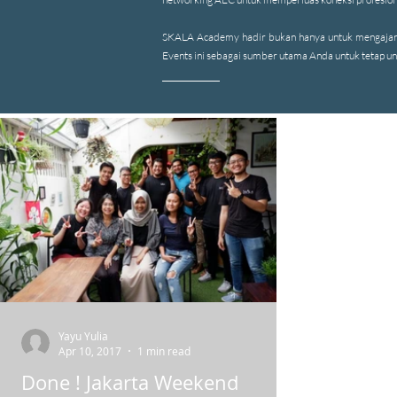
SKALA Academy hadir bukan hanya untuk mengajar, te
Events ini sebagai sumber utama Anda untuk tetap ungg
Yayu Yulia
Apr 10, 2017
1 min read
Done ! Jakarta Weekend