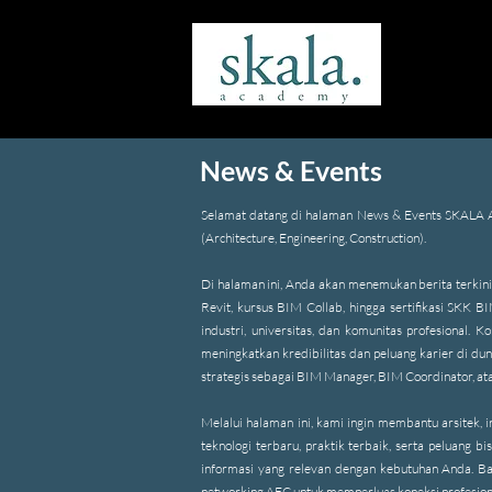
News & Events
Selamat datang di halaman News & Events SKALA Aca
(Architecture, Engineering, Construction).
Di halaman ini, Anda akan menemukan berita terkini
Revit, kursus BIM Collab, hingga sertifikasi SKK 
industri, universitas, dan komunitas profesional.
meningkatkan kredibilitas dan peluang karier di dun
strategis sebagai BIM Manager, BIM Coordinator, at
Melalui halaman ini, kami ingin membantu arsitek, 
teknologi terbaru, praktik terbaik, serta peluang
informasi yang relevan dengan kebutuhan Anda. Bai
networking AEC untuk memperluas koneksi profesiona