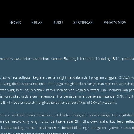
HOME
KELAS
BUKU
SERTIFIKASI
WHAT'S NEW
demy, pusat informasi terbaru seputar Building Information Modeling (BIM), pelatihan
, jadwal acara, liputan kegiatan, serta insight mendalam dari program unggulan SKALA 
BIM yang diakui secara nasional. Kami juga menghadirkan rangkuman seminar, workshop, 
 Konten yang kami sajikan tidak hanya melaporkan kegiatan, tetapi juga memberikan 
ia konstruksi. Anda akan menemukan tips persiapan ujian, penjelasan standar SKKNI BIM,
au BIM Modeler setelah mengikuti pelatihan dan sertifikasi di SKALA Academy.
insinyur, kontraktor, dan mahasiswa untuk selalu mengikuti perkembangan tren digital
 bisnis dan networking yang muncul dari penerapan BIM di proyek nyata. Ikuti terus s
k Anda sedang mencari pelatihan BIM bersertifikat, ingin mengetahui jadwal kursus BIM
l, semua informasinya dapat Anda temukan di sini.