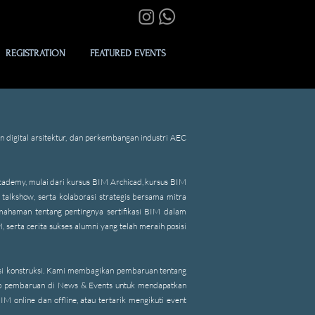
REGISTRATION
FEATURED EVENTS
 digital arsitektur, dan perkembangan industri AEC
Academy, mulai dari kursus BIM Archicad, kursus BIM
talkshow, serta kolaborasi strategis bersama mitra
pemahaman tentang pentingnya sertifikasi BIM dalam
 serta cerita sukses alumni yang telah meraih posisi
isasi konstruksi. Kami membagikan pembaruan tentang
etiap pembaruan di News & Events untuk mendapatkan
 online dan offline, atau tertarik mengikuti event