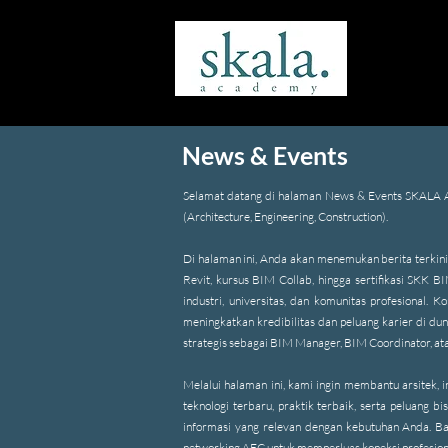
News & Events
Selamat datang di halaman News & Events SKALA Aca
(Architecture, Engineering, Construction).
Di halaman ini, Anda akan menemukan berita terkini
Revit, kursus BIM Collab, hingga sertifikasi SKK 
industri, universitas, dan komunitas profesional.
meningkatkan kredibilitas dan peluang karier di dun
strategis sebagai BIM Manager, BIM Coordinator, at
Melalui halaman ini, kami ingin membantu arsitek, 
teknologi terbaru, praktik terbaik, serta peluang
informasi yang relevan dengan kebutuhan Anda. Bai
networking AEC untuk memperluas koneksi profesiona