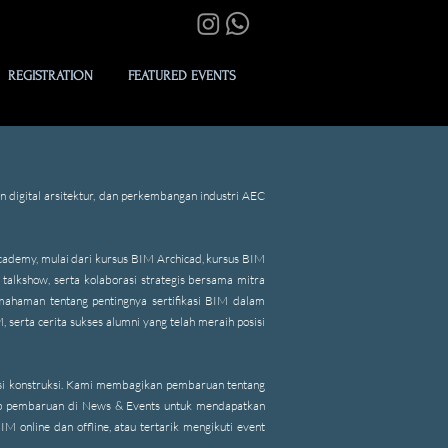
REGISTRATION
FEATURED EVENTS
 digital arsitektur, dan perkembangan industri AEC
Academy, mulai dari kursus BIM Archicad, kursus BIM
talkshow, serta kolaborasi strategis bersama mitra
pemahaman tentang pentingnya sertifikasi BIM dalam
 serta cerita sukses alumni yang telah meraih posisi
isasi konstruksi. Kami membagikan pembaruan tentang
etiap pembaruan di News & Events untuk mendapatkan
 online dan offline, atau tertarik mengikuti event