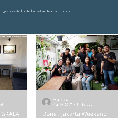
digital industri konstruksi. Jadikan halaman News &
rsitek di Bandung dan Jakarta 3D Rendering BIM Archicad Rhinoceros Les
Yayu Yulia
ad
Apr 10, 2017
1 min read
 SKALA
Done ! Jakarta Weekend