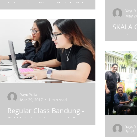
Intensive Class Batch 04
Yayu Y
Jakarta Weekend Intensive Class Batch 04
May 24
dimulai pada hari sabtu tanggal 15 Juli
SKALA 
2017. Weekend Class kali ini SKALA
pembic
Course tidak hanya...
Indonesia
selama se
Mei 2017 d
Conference
Yayu Yulia
Mar 29, 2017
1 min read
Regular Class Bandung -
SKALA Architectural Course
Yayu Y
Suasana Regular Class Bandung SKALA
Feb 6,