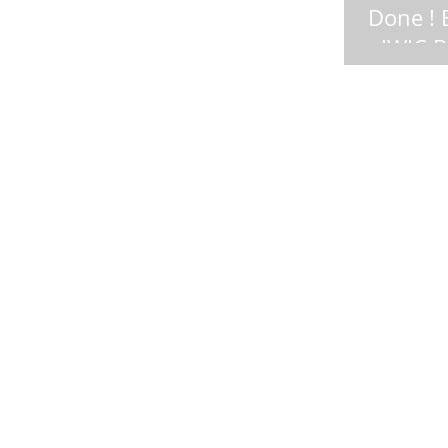
Architectural Course, di Jl. Ciumbuleuit
Done ! 
No.106B Bandung. Untuk Regulas Class
- JWIC 
Bandung, sistem...
BIM for Ar
sampai di 
minggu ta
Antusias m