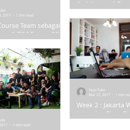
Architectural Cou
ulia
Area komunitas di SKALA
, 2017
1 min read
Course ini bisa atau be
Course Team sebagai
oleh siapa saja yang in
ara di BIM Forum 2017
tugas, asistensi,...
 BIM Forum 2017 berlangsung
hari penuh pada tanggal 17
i Ruang Garuda 8, Indonesia
 Exhibition –...
Yayu Yulia
Mar 27, 2017
1 min re
Week 2 : Jakarta
Intensive Class B
ulia
Jakarta Weekend Intensi
 2017
1 min read