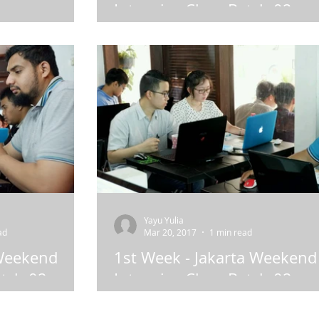
rse
Intensive Class Batch 02
 Architectural
Tidak terasa 8 kali pertemuan sudah
bas digunakan
selesai. Kelas yang dimulai tanggal 18
gin mengerjakan
Maret 2017 ini, baru saja sampai
dipertemuan terakhirnya pada...
Yayu Yulia
ad
Mar 20, 2017
1 min read
 Weekend
1st Week - Jakarta Weekend
atch 02
Intensive Class Batch 02
ve Class Batch 02
Tanggal 18 Maret 2017 adalah