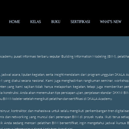
HOME
KELAS
BUKU
SERTIFIKASI
WHAT'S NEW
demy, pusat informasi terbaru seputar Building Information Modeling (BIM), pelatihan
, jadwal acara, liputan kegiatan, serta insight mendalam dari program unggulan SKALA 
BIM yang diakui secara nasional. Kami juga menghadirkan rangkuman seminar, workshop, 
 Konten yang kami sajikan tidak hanya melaporkan kegiatan, tetapi juga memberikan 
ia konstruksi. Anda akan menemukan tips persiapan ujian, penjelasan standar SKKNI BIM,
au BIM Modeler setelah mengikuti pelatihan dan sertifikasi di SKALA Academy.
insinyur, kontraktor, dan mahasiswa untuk selalu mengikuti perkembangan tren digital
 bisnis dan networking yang muncul dari penerapan BIM di proyek nyata. Ikuti terus s
k Anda sedang mencari pelatihan BIM bersertifikat, ingin mengetahui jadwal kursus BIM
l, semua informasinya dapat Anda temukan di sini.