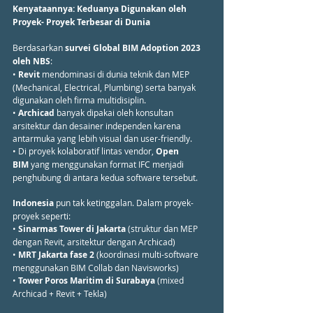
Kenyataannya: Keduanya Digunakan oleh 
Proyek- Proyek Terbesar di Dunia
Berdasarkan 
survei Global BIM Adoption 2023 
oleh NBS
:
• 
Revit
 mendominasi di dunia teknik dan MEP 
(Mechanical, Electrical, Plumbing) serta banyak 
digunakan oleh firma multidisiplin.
• 
Archicad
 banyak dipakai oleh konsultan 
arsitektur dan desainer independen karena 
antarmuka yang lebih visual dan user-friendly.
• Di proyek kolaboratif lintas vendor, 
Open 
BIM
 yang menggunakan format IFC menjadi 
penghubung di antara kedua software tersebut.
Indonesia
 pun tak ketinggalan. Dalam proyek-
proyek seperti:
• 
Sinarmas Tower di Jakarta
 (struktur dan MEP 
dengan Revit, arsitektur dengan Archicad)
• 
MRT Jakarta fase 2
 (koordinasi multi-software 
menggunakan BIM Collab dan Navisworks)
• 
Tower Poros Maritim di Surabaya 
(mixed 
Archicad + Revit + Tekla)