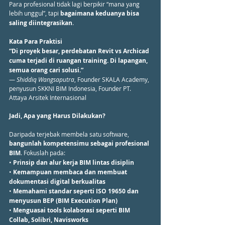
Para profesional tidak lagi berpikir “mana yang 
lebih unggul”, tapi 
bagaimana keduanya bisa 
saling diintegrasikan
.
Kata Para Praktisi
“Di proyek besar, perdebatan Revit vs Archicad 
cuma terjadi di ruangan training. Di lapangan, 
semua orang cari solusi.”
— 
Shiddiq Wangsaputra
, Founder SKALA Academy, 
penyusun SKKNI BIM Indonesia, Founder PT. 
Attaya Arsitek Internasional
Jadi, Apa yang Harus Dilakukan?
Daripada terjebak membela satu software, 
bangunlah kompetensimu sebagai profesional 
BIM
. Fokuslah pada:
• 
Prinsip dan alur kerja BIM lintas disiplin
• 
Kemampuan membaca dan membuat 
dokumentasi digital berkualitas
• 
Memahami standar seperti ISO 19650 dan 
menyusun BEP (BIM Execution Plan)
• 
Menguasai tools kolaborasi seperti BIM 
Collab, Solibri, Navisworks