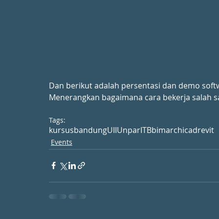
Dan berikut adalah persentasi dan demo sof
Menerangkan bagaimana cara bekerja salah sa
Tags:
kursus
bandung
UII
Unpar
ITB
bim
archicad
revit
Events