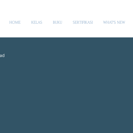
HOME
KELAS
BUKU
SERTIFIKASI
WHAT'S NEW
ead